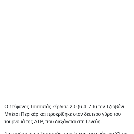
Ο Στέφανος Τσιτσιπάς κέρδισε 2-0 (6-4, 7-6) τον Τζιοβάνι
Μπέτσι Περικάρ και προκρίθηκε στον δεύτερο γύρο του
τουρνουά της ATP, που διεξάγεται στη Γενεύη.
Στο πρώτο σετ ο Τσιτσιπάς, που έπεσε στο νούμερο 82 της