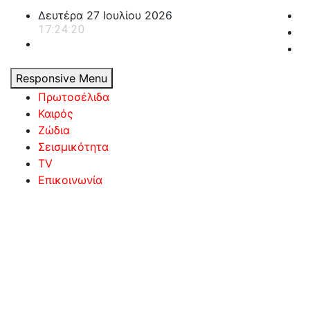
Skip
Δευτέρα 27 Ιουλίου 2026
to
17:24:21
content
Responsive Menu
Πρωτοσέλιδα
Καιρός
Ζώδια
Σεισμικότητα
TV
Επικοινωνία
powerplayer.gr