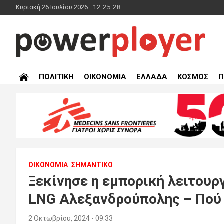
Skip
Κυριακή 26 Ιουλίου 2026
12:25:29
to
content
powerplayer.gr
ΠΟΛΙΤΙΚΗ
ΟΙΚΟΝΟΜΙΑ
ΕΛΛΑΔΑ
ΚΟΣΜΟΣ
Π
ΟΙΚΟΝΟΜΙΑ
ΣΗΜΑΝΤΙΚΟ
Ξεκίνησε η εμπορική λειτουρ
LNG Αλεξανδρούπολης – Πού 
2 Οκτωβρίου, 2024 - 09:33