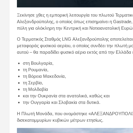
Ξεκίνησε χθες η εμπορική λειτουργία του πλωτού Τερματ
Αλεξανδρούπολης, ο οποίος όπως επισημαίνει η Gastrade,
πύλη για ολόκληρη την Κεντρική και Νοτιοανατολική Ευρώ
Ο Τερματικός Σταθμός LNG Αλεξανδρούπολης αποτελείται
μεταφοράς φυσικού αερίου, ο οποίος συνδέει την πλωτή 
αυτού – θα παραδίδει φυσικό αέριο εκτός από την Ελλάδα 
στη Βουλγαρία,
τη Ρουμανία,
τη Βόρεια Μακεδονία,
τη Σερβία,
τη Μολδαβία
και την Ουκρανία στα ανατολικά, καθώς και
την Ουγγαρία και Σλοβακία στα δυτικά.
Η Πλωτή Μονάδα, που ονομάστηκε «ΑΛΕΞΑΝΔΡΟΥΠΟΛΙΣ» δ
δισεκατομμυρίων κυβικών μέτρων ετησίως.