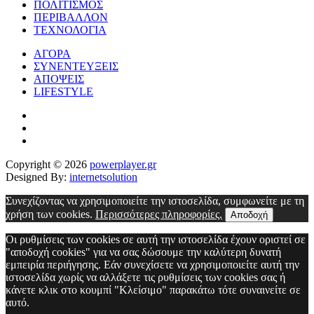
ΠΟΛΙΤΙΣΜΟΣ
ΠΕΡΙΒΑΛΛΟΝ
ΤΕΧΝΟΛΟΓΙΑ
ΑΓΟΡΑ
ΣΥΝΕΝΤΕΥΞΕΙΣ
ΑΠΟΨΕΙΣ
LIFESTYLE
Copyright © 2026
powerplayer.gr
Designed By:
internetsolution
Συνεχίζοντας να χρησιμοποιείτε την ιστοσελίδα, συμφωνείτε με τη
χρήση των cookies.
Περισσότερες πληροφορίες.
Αποδοχή
Οι ρυθμίσεις των cookies σε αυτή την ιστοσελίδα έχουν οριστεί σε
"αποδοχή cookies" για να σας δώσουμε την καλύτερη δυνατή
εμπειρία περιήγησης. Εάν συνεχίσετε να χρησιμοποιείτε αυτή την
ιστοσελίδα χωρίς να αλλάξετε τις ρυθμίσεις των cookies σας ή
κάνετε κλικ στο κουμπί "Κλείσιμο" παρακάτω τότε συναινείτε σε
αυτό.