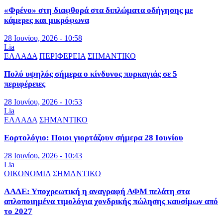
«Φρένο» στη διαφθορά στα διπλώματα οδήγησης με
κάμερες και μικρόφωνα
28 Ιουνίου, 2026 - 10:58
Lia
ΕΛΛΑΔΑ
ΠΕΡΙΦΕΡΕΙΑ
ΣΗΜΑΝΤΙΚΟ
Πολύ υψηλός σήμερα ο κίνδυνος πυρκαγιάς σε 5
περιφέρειες
28 Ιουνίου, 2026 - 10:53
Lia
ΕΛΛΑΔΑ
ΣΗΜΑΝΤΙΚΟ
Εορτολόγιο: Ποιοι γιορτάζουν σήμερα 28 Ιουνίου
28 Ιουνίου, 2026 - 10:43
Lia
ΟΙΚΟΝΟΜΙΑ
ΣΗΜΑΝΤΙΚΟ
ΑΑΔΕ: Υποχρεωτική η αναγραφή ΑΦΜ πελάτη στα
απλοποιημένα τιμολόγια χονδρικής πώλησης καυσίμων από
το 2027