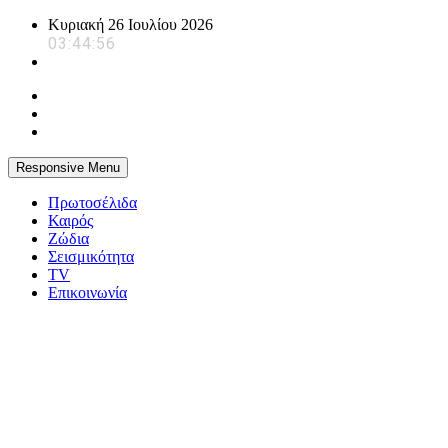
Skip
Κυριακή 26 Ιουλίου 2026
to
03:44:57
content
Responsive Menu
Πρωτοσέλιδα
Καιρός
Ζώδια
Σεισμικότητα
TV
Επικοινωνία
powerplayer.gr