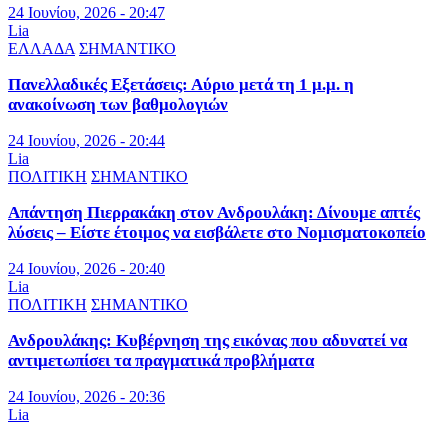
24 Ιουνίου, 2026 - 20:47
Lia
ΕΛΛΑΔΑ
ΣΗΜΑΝΤΙΚΟ
Πανελλαδικές Εξετάσεις: Αύριο μετά τη 1 μ.μ. η
ανακοίνωση των βαθμολογιών
24 Ιουνίου, 2026 - 20:44
Lia
ΠΟΛΙΤΙΚΗ
ΣΗΜΑΝΤΙΚΟ
Απάντηση Πιερρακάκη στον Ανδρουλάκη: Δίνουμε απτές
λύσεις – Είστε έτοιμος να εισβάλετε στο Νομισματοκοπείο
24 Ιουνίου, 2026 - 20:40
Lia
ΠΟΛΙΤΙΚΗ
ΣΗΜΑΝΤΙΚΟ
Ανδρουλάκης: Κυβέρνηση της εικόνας που αδυνατεί να
αντιμετωπίσει τα πραγματικά προβλήματα
24 Ιουνίου, 2026 - 20:36
Lia