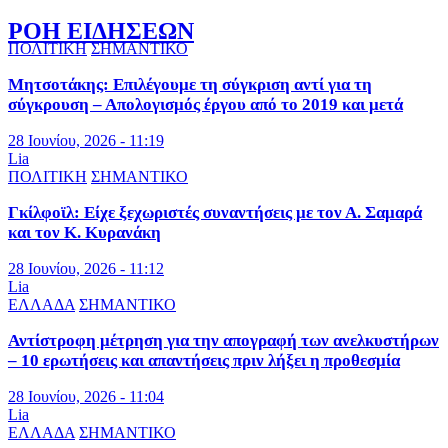
ΡΟΗ ΕΙΔΗΣΕΩΝ
ΠΟΛΙΤΙΚΗ
ΣΗΜΑΝΤΙΚΟ
Μητσοτάκης: Επιλέγουμε τη σύγκριση αντί για τη
σύγκρουση – Απολογισμός έργου από το 2019 και μετά
28 Ιουνίου, 2026 - 11:19
Lia
ΠΟΛΙΤΙΚΗ
ΣΗΜΑΝΤΙΚΟ
Γκίλφοϊλ: Είχε ξεχωριστές συναντήσεις με τον Α. Σαμαρά
και τον Κ. Κυρανάκη
28 Ιουνίου, 2026 - 11:12
Lia
ΕΛΛΑΔΑ
ΣΗΜΑΝΤΙΚΟ
Αντίστροφη μέτρηση για την απογραφή των ανελκυστήρων
– 10 ερωτήσεις και απαντήσεις πριν λήξει η προθεσμία
28 Ιουνίου, 2026 - 11:04
Lia
ΕΛΛΑΔΑ
ΣΗΜΑΝΤΙΚΟ